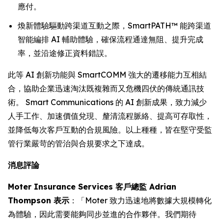
應付。
煥新體驗驅動跨渠道互動之際，SmartPATH™ 能跨渠道
智能編排 AI 輔助體驗，確保流程通達無阻、提升完成
率，並沿途修正資料錯誤。
此等 AI 創新功能與 SmartCOMM 強大的遷移能力互相結
合，協助企業迅速淘汰既複雜而又危機四伏的傳統通訊技
術。 Smart Communications 的 AI 創新成果，致力減少
人手工作、加速價值兌現、釐清流程脈絡、提高可存取性，
並降低每次客戶互動的合規風險。以上種種，皆在堅守受監
管行業嚴苛的管治與合規要求之下達成。
消息評論
Moter Insurance Services 客戶總監 Adrian
Thompson 表示
：「Moter 致力迅速地將數據大規模轉化
為體驗，因此需要能夠同步並進的合作夥伴。我們期待