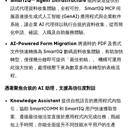
SmartIQ™ Agent Infrastructure
能跨渠道提供對
話式代理資料收集體驗，全程可控。 SmartIQ MCP 伺
服器連接生成式人工智能 (GenAI) 應用程式與企業軟件
系統，讓企業 AI 代理得以執行合規的資料收集，從而簡
化申請、確認、入職及自助服務體驗。
AI-Powered Form Migration
將過時的 PDF 及舊式
文件快速轉換為 SmartIQ 數碼資料收集體驗，有助加快
轉型，僅僅幾分鐘即可提供「最佳初稿」。 機構可運用
此強大技術，處理積壓下來為數眾多尚未轉型的表格流
程。
憑著聚焦合規的 AI 助理，支援高信任度對話
Knowledge Assistant
提供自然語言的應用程式內指
引，協助 SmartCOMM 和 SmartIQ 用戶快速獲取答
案、遵循最佳做法並直接於應用程式內完成任務，既縮
短上手時間，亦能全面提升不同技能水平用戶的生產