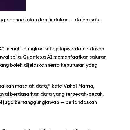
gga penaakulan dan tindakan — dalam satu
xa AI menghubungkan setiap lapisan kecerdasan
awal selia. Quantexa AI memanfaatkan saluran
ang boleh dijelaskan serta keputusan yang
kan masalah data,” kata Vishal Marria,
cayai berdasarkan data yang terpecah-pecah.
api juga bertanggungjawab — berlandaskan