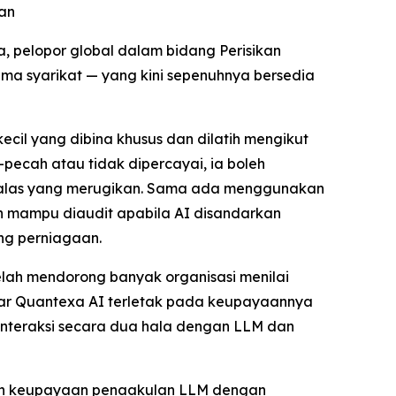
nan
 pelopor global dalam bidang Perisikan
tama syarikat — yang kini sepenuhnya bersedia
il yang dibina khusus dan dilatih mengikut
pecah atau tidak dipercayai, ia boleh
balas yang merugikan. Sama ada menggunakan
an mampu diaudit apabila AI disandarkan
ng perniagaan.
lah mendorong banyak organisasi menilai
sar Quantexa AI terletak pada keupayaannya
interaksi secara dua hala dengan LLM dan
kan keupayaan penaakulan LLM dengan