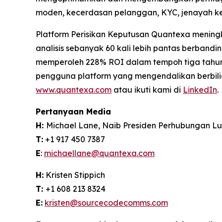
moden, kecerdasan pelanggan, KYC, jenayah ke
Platform Perisikan Keputusan Quantexa meningk
analisis sebanyak 60 kali lebih pantas berband
memperoleh 228% ROI dalam tempoh tiga tahun.
pengguna platform yang mengendalikan berbilion
www.quantexa.com
atau ikuti kami di
LinkedIn
.
Pertanyaan Media
H:
Michael Lane, Naib Presiden Perhubungan L
T:
+1 917 450 7387
E
:
michaellane@quantexa.com
H:
Kristen Stippich
T:
+1 608 213 8324
E:
kristen@sourcecodecomms.com