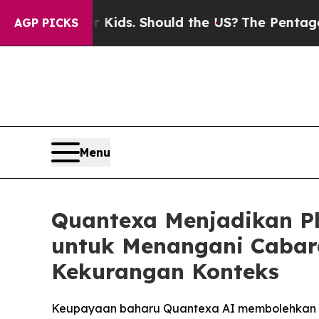
 Their Kids. Should the US?
The Pentagon Is Posti
AGP PICKS
Menu
Quantexa Menjadikan Pl
untuk Menangani Cabar
Kekurangan Konteks
Keupayaan baharu Quantexa AI membolehkan pe