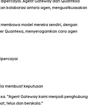
k dipercayai. Agent Gateway dari Quantexa
hkan kolaborasi antara agen, menguatkuasakan
au membawa model mereka sendiri, dengan
erver Quantexa, menyeragamkan cara agen
ipercayai
edia membuat keputusan
texa. “Agent Gateway kami menjadi penghubung
t, telus dan berskala.”