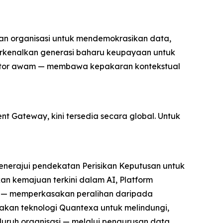
an organisasi untuk mendemokrasikan data,
erkenalkan generasi baharu keupayaan untuk
ktor awam — membawa kepakaran kontekstual
t Gateway, kini tersedia secara global. Untuk
menerajui pendekatan Perisikan Keputusan untuk
 kemajuan terkini dalam AI, Platform
g — memperkasakan peralihan daripada
akan teknologi Quantexa untuk melindungi,
uh organisasi — melalui pengurusan data