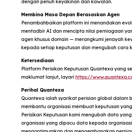
dengan penuh keyakinan dan kawalan.
Membina Masa Depan Berasaskan Agen
Penambahbaikan platform ini menandakan evolu
mentadbir AI dan mencipta nilai perniagaan y
agen khusus domain — merangkumi jenayah ke
kepada setiap keputusan dan mengubah cara ke
Ketersediaan
Platform Perisikan Keputusan Quantexa yang sed
maklumat lanjut, layari
https://www.quantexa.c
Perihal Quantexa
Quantexa ialah syarikat perisian global dalam
membantu organisasi membuat keputusan yang 
Perisikan Keputusan kami mengubah data yang
organisasi yang dipacu data kepada organisas
mengoptimumkan dan mengembangkan perniagaa