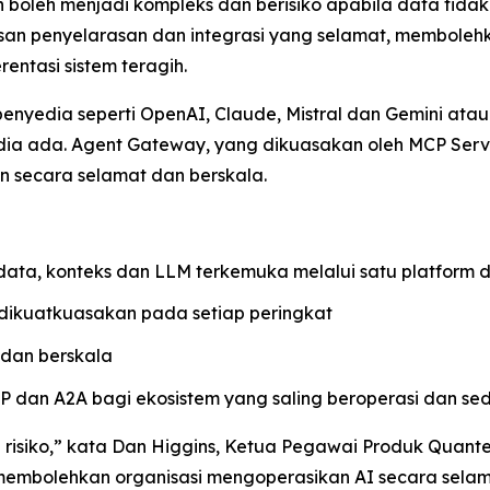
boleh menjadi kompleks dan berisiko apabila data tida
san penyelarasan dan integrasi yang selamat, membole
entasi sistem teragih.
nyedia seperti OpenAI, Claude, Mistral dan Gemini at
sedia ada. Agent Gateway, yang dikuasakan oleh MCP S
n secara selamat dan berskala.
ta, konteks dan LLM terkemuka melalui satu platform d
 dikuatkuasakan pada setiap peringkat
 dan berskala
P dan A2A bagi ekosistem yang saling beroperasi dan s
 risiko,” kata Dan Higgins, Ketua Pegawai Produk Quan
membolehkan organisasi mengoperasikan AI secara selama