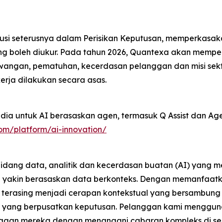
si seterusnya dalam Perisikan Keputusan, memperkasak
ang boleh diukur. Pada tahun 2026, Quantexa akan memp
wangan, pematuhan, kecerdasan pelanggan dan misi se
rja dilakukan secara asas.
ia untuk AI berasaskan agen, termasuk Q Assist dan Agen
om/platform/ai-innovation/
 bidang data, analitik dan kecerdasan buatan (AI) yang 
yakin berasaskan data berkonteks. Dengan memanfaatkan
 terasing menjadi cerapan kontekstual yang bersambun
i yang berpusatkan keputusan. Pelanggan kami menggun
n mereka dengan menangani cabaran kompleks di selur