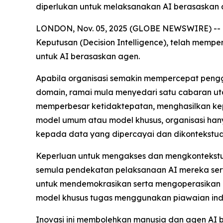
diperlukan untuk melaksanakan AI berasaskan 
LONDON, Nov. 05, 2025 (GLOBE NEWSWIRE) -- Da
Keputusan (Decision Intelligence), telah mempe
untuk AI berasaskan agen.
Apabila organisasi semakin mempercepat penggu
domain, ramai mula menyedari satu cabaran uta
memperbesar ketidaktepatan, menghasilkan k
model umum atau model khusus, organisasi hany
kepada data yang dipercayai dan dikontekstu
Keperluan untuk mengakses dan mengkontekstua
semula pendekatan pelaksanaan AI mereka sert
untuk mendemokrasikan serta mengoperasikan d
model khusus tugas menggunakan piawaian indu
Inovasi ini membolehkan manusia dan agen AI