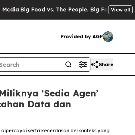
g Food vs. The People. Big Food’s 239 Lawsuits Ag
View all
Provided by AGP
Share
iliknya ‘Sedia Agen’
cahan Data dan
ipercayai serta kecerdasan berkonteks yang