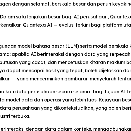
agen dengan selamat, berskala besar dan penuh keyaki
lam satu lonjakan besar bagi AI perusahaan, Quantexa,
rkenalkan Quantexa AI — evolusi terkini bagi platform u
naan model bahasa besar (LLM) serta model berskala kec
ma: apabila AI berinteraksi dengan data yang terpecah-
eputusan yang cacat, dan mencetuskan kitaran maklum 
a dapat mencapai hasil yang tepat, boleh dijelaskan d
alkan — yang mencerminkan gambaran menyeluruh tenta
lkan data perusahaan secara selamat bagi tujuan AI te
a model data dan operasi yang lebih luas. Kejayaan be
ata perusahaan yang dikontekstualkan, yang boleh ber
stri terbuka.
 berinteraksi dengan data dalam konteks, menggabung