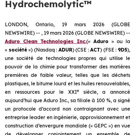
Hydrochemolytic™
LONDON, Ontario, 19 mars 2026 (GLOBE
NEWSWIRE) -- , 19 mars 2026 (GLOBE NEWSWIRE) --
Aduro Clean Technologies Inc
.
(«
Aduro
» ou la
«
société
») (Nasdaq :
ADUR
) (CSE :
ACT
) (FSE :
9D5
),
une société de technologies propres qui utilise le
pouvoir de la chimie pour transformer des matières
premières de faible valeur, telles que les déchets
plastiques, le bitume lourd et les huiles renouvelables,
e
en ressources pour le XXI
siècle, a annoncé
aujourd’hui que Aduro Inc., sa filiale à 100 %, a signé
un protocole d’accord non contraignant avec une
entreprise leader en ingénierie, approvisionnement et
construction d’envergure mondiale (« GEPC ») en vue
de développer conjointement un ensemble de