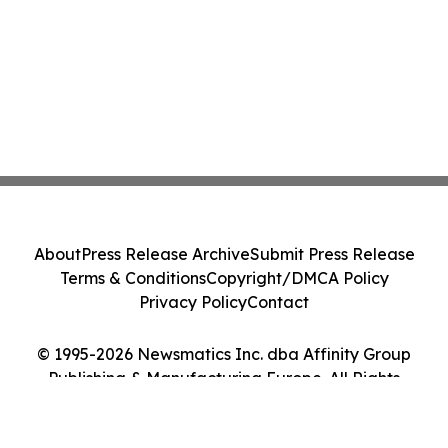
About
Press Release Archive
Submit Press Release
Terms & Conditions
Copyright/DMCA Policy
Privacy Policy
Contact
© 1995-2026 Newsmatics Inc. dba Affinity Group
Publishing & Manufacturing Europe. All Rights
Reserved.
Cookie Settings / Your Privacy Choices