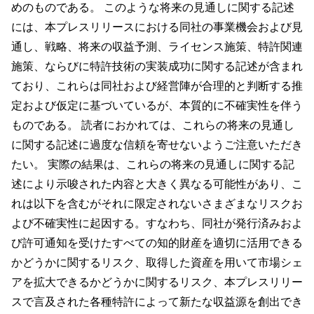
めのものである。 このような将来の見通しに関する記述
には、本プレスリリースにおける同社の事業機会および見
通し、戦略、将来の収益予測、ライセンス施策、特許関連
施策、ならびに特許技術の実装成功に関する記述が含まれ
ており、これらは同社および経営陣が合理的と判断する推
定および仮定に基づいているが、本質的に不確実性を伴う
ものである。 読者におかれては、これらの将来の見通し
に関する記述に過度な信頼を寄せないようご注意いただき
たい。 実際の結果は、これらの将来の見通しに関する記
述により示唆された内容と大きく異なる可能性があり、こ
れは以下を含むがそれに限定されないさまざまなリスクお
よび不確実性に起因する。すなわち、同社が発行済みおよ
び許可通知を受けたすべての知的財産を適切に活用できる
かどうかに関するリスク、取得した資産を用いて市場シェ
アを拡大できるかどうかに関するリスク、本プレスリリー
スで言及された各種特許によって新たな収益源を創出でき