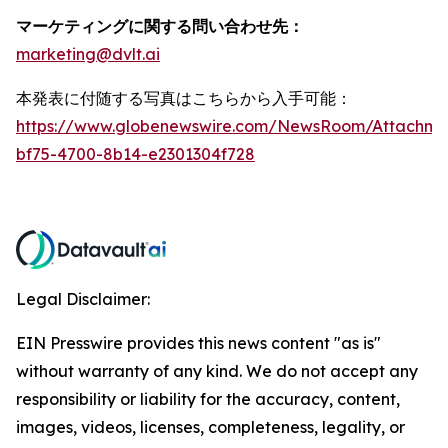
マーケティングに関する問い合わせ先：
marketing@dvlt.ai
本発表に付随する写真はこちらから入手可能：
https://www.globenewswire.com/NewsRoom/Attachm
bf75-4700-8b14-e2301304f728
Legal Disclaimer:
EIN Presswire provides this news content "as is"
without warranty of any kind. We do not accept any
responsibility or liability for the accuracy, content,
images, videos, licenses, completeness, legality, or