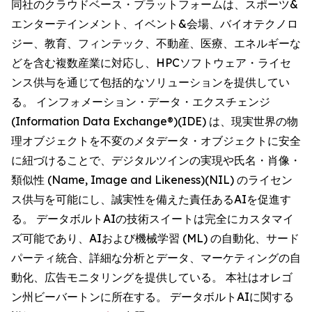
同社のクラウドベース・プラットフォームは、スポーツ&
エンターテインメント、イベント&会場、バイオテクノロ
ジー、教育、フィンテック、不動産、医療、エネルギーな
どを含む複数産業に対応し、HPCソフトウェア・ライセ
ンス供与を通じて包括的なソリューションを提供してい
る。 インフォメーション・データ・エクスチェンジ
(Information Data Exchange®)(IDE) は、現実世界の物
理オブジェクトを不変のメタデータ・オブジェクトに安全
に紐づけることで、デジタルツインの実現や氏名・肖像・
類似性 (Name, Image and Likeness)(NIL) のライセン
ス供与を可能にし、誠実性を備えた責任あるAIを促進す
る。 データボルトAIの技術スイートは完全にカスタマイ
ズ可能であり、AIおよび機械学習 (ML) の自動化、サード
パーティ統合、詳細な分析とデータ、マーケティングの自
動化、広告モニタリングを提供している。 本社はオレゴ
ン州ビーバートンに所在する。 データボルトAIに関する