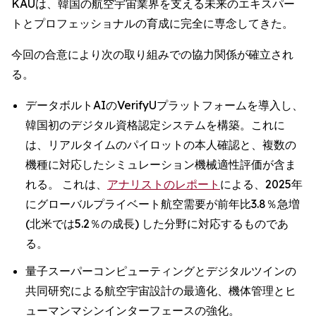
KAUは、韓国の航空宇宙業界を支える未来のエキスパー
トとプロフェッショナルの育成に完全に専念してきた。
今回の合意により次の取り組みでの協力関係が確立され
る。
データボルトAIのVerifyUプラットフォームを導入し、
韓国初のデジタル資格認定システムを構築。これに
は、リアルタイムのパイロットの本人確認と、複数の
機種に対応したシミュレーション機械適性評価が含ま
れる。 これは、
アナリストのレポート
による、2025年
にグローバルプライベート航空需要が前年比3.8％急増
(北米では5.2％の成長) した分野に対応するものであ
る。
量子スーパーコンピューティングとデジタルツインの
共同研究による航空宇宙設計の最適化、機体管理とヒ
ューマンマシンインターフェースの強化。