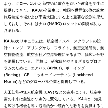
よう、グローバル化と新技術に重点を置いた教育を学生に
提供してきた。 KAUの卒業生は、韓国を世界第6位の航空
旅客輸送市場および宇宙大国にする上で重要な役割を果た
しており、それにはナロ (NARO) ロケットの開発成功も
含まれる。
KAUのカリキュラムは、航空機／スペースクラフトの設
計・エンジニアリングから、フライト、航空交通管制、航
空貨物物流、航空会社／空港管理に至るまで、幅広い分野
を網羅している。 同校は、研究目的やさまざまなプログ
ラムのために、エアバス (Airbus)、ボーイング
(Boeing)、GE、ロッキードマーティン (Lockheed
Martin) などのグローバル企業と提携している。
人工知能や無人航空機 (UAV) などの進歩により、航空宇
宙の未来は急速かつ劇的に変化している。 KAUは、知見
を広げる機会を導く包括的かつ統合的な教育を提供するこ