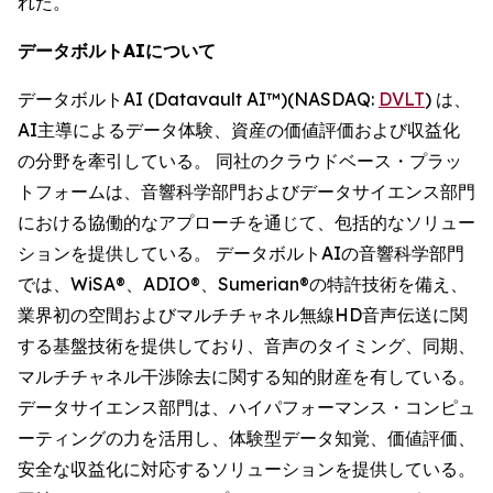
れた。
データボルトAIについて
データボルトAI (Datavault AI™)(NASDAQ:
DVLT
) は、
AI主導によるデータ体験、資産の価値評価および収益化
の分野を牽引している。 同社のクラウドベース・プラッ
トフォームは、音響科学部門およびデータサイエンス部門
における協働的なアプローチを通じて、包括的なソリュー
ションを提供している。 データボルトAIの音響科学部門
では、WiSA®、ADIO®、Sumerian®の特許技術を備え、
業界初の空間およびマルチチャネル無線HD音声伝送に関
する基盤技術を提供しており、音声のタイミング、同期、
マルチチャネル干渉除去に関する知的財産を有している。
データサイエンス部門は、ハイパフォーマンス・コンピュ
ーティングの力を活用し、体験型データ知覚、価値評価、
安全な収益化に対応するソリューションを提供している。