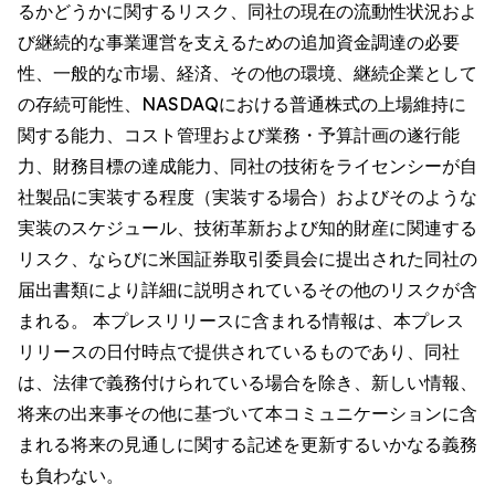
るかどうかに関するリスク、同社の現在の流動性状況およ
び継続的な事業運営を支えるための追加資金調達の必要
性、一般的な市場、経済、その他の環境、継続企業として
の存続可能性、NASDAQにおける普通株式の上場維持に
関する能力、コスト管理および業務・予算計画の遂行能
力、財務目標の達成能力、同社の技術をライセンシーが自
社製品に実装する程度（実装する場合）およびそのような
実装のスケジュール、技術革新および知的財産に関連する
リスク、ならびに米国証券取引委員会に提出された同社の
届出書類により詳細に説明されているその他のリスクが含
まれる。 本プレスリリースに含まれる情報は、本プレス
リリースの日付時点で提供されているものであり、同社
は、法律で義務付けられている場合を除き、新しい情報、
将来の出来事その他に基づいて本コミュニケーションに含
まれる将来の見通しに関する記述を更新するいかなる義務
も負わない。