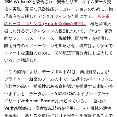
IBM WatsonXと統合され、安全なリアルタイムデータ交
換を実現。完璧な武器性能シミュレーションのために、物
理資産を反映したデジタルツインを可能にする。
米空軍
のヒース・コリンズ (Heath Collins) 准将は
、極超音速兵
器におけるデジタルツインの役割について、それは「驚異
的なフォーカス、リソース、機敏性、開放性」を提供し、
防衛分野のイノベーションを加速させ、現在はより安全で
スマートな運航のために、民間航空宇宙分野にも拡大して
いる、と強調した。
「この契約により、データボルトAIは、商用航空および
プライベート航空のブームの中で、世界中のパイロットに
信頼性の高い、拡張性のある資格認定を提供する体制が整
います」と、データボルトAIのCEOのネイサン・ブラッ
ドリー (Nathaniel Bradley) は述べている。 「当社の
VerifyU戦略は、高度なAI技術を活用し、人と機械の適性
を確認し、高リスク環境における完全性を確保することで