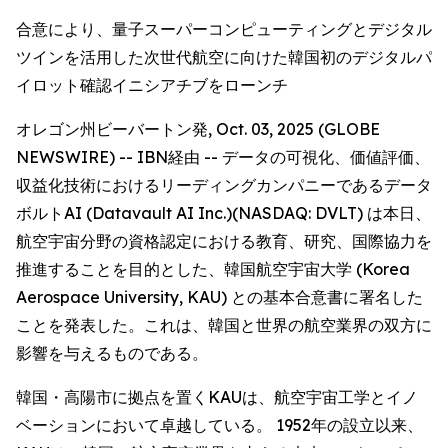
合意により、量子スーパーコンピューティングとデジタル
ツインを活用した次世代航空に向けた韓国初のデジタルパ
イロット確認イニシアチブをローンチ
オレゴン州ビーバートン発, Oct. 03, 2025 (GLOBE
NEWSWIRE) -- IBN経由 -- データの可視化、価値評価、
収益化技術におけるリーディングカンパニーであるデータ
ボルトAI (Datavault AI Inc.)(NASDAQ: DVLT) は本日、
航空宇宙分野の資格認定における教育、研究、国際協力を
推進することを目的とした、韓国航空宇宙大学 (Korea
Aerospace University, KAU) との基本合意書に署名した
ことを発表した。これは、韓国と世界の航空業界の双方に
影響を与えるものである。
韓国・高陽市に拠点を置くKAUは、航空宇宙工学とイノ
ベーションにおいて卓越している。 1952年の設立以来、