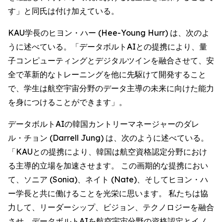
す」と同氏は付け加えている。
KAU学長のヒヨン・ハー (Hee-Young Hurr) は、次のよ
うに述べている。「データボルトAIとの提携により、量
子コンピューティングとデジタルツインを融合させて、安
全で革新的なトレーニングを他に先駆けて開発すること
で、学生は航空宇宙分野のデータ主導の未来に向けた能力
を身につけることができます」。
データボルトAIの韓国カントリーマネージャーのダレ
ル・チョン (Darrell Jung) は、次のように述べている。
「KAUとの提携により、韓国は航空資格認定分野におけ
る主導的立場を加速させます。 この画期的な提携におい
て、ソニア (Sonia)、ネイト (Nate)、そしてヒヨン・ハ
ー学長と共に働けることを光栄に思います。 私たちは協
力して、リーダーシップ、ビジョン、テクノロジーを融合
させ、データボルトAIを航空宇宙分野の資格認定とイノ