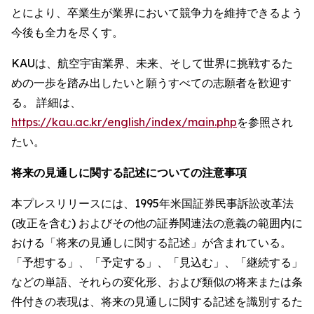
とにより、卒業生が業界において競争力を維持できるよう
今後も全力を尽くす。
KAUは、航空宇宙業界、未来、そして世界に挑戦するた
めの一歩を踏み出したいと願うすべての志願者を歓迎す
る。 詳細は、
https://kau.ac.kr/english/index/main.php
を参照され
たい。
将来の見通しに関する記述についての注意事項
本プレスリリースには、1995年米国証券民事訴訟改革法
(改正を含む) およびその他の証券関連法の意義の範囲内に
おける「将来の見通しに関する記述」が含まれている。
「予想する」、「予定する」、「見込む」、「継続する」
などの単語、それらの変化形、および類似の将来または条
件付きの表現は、将来の見通しに関する記述を識別するた